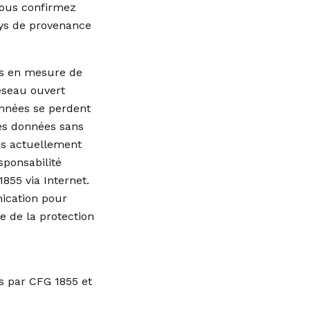
 vous confirmez
ays de provenance
as en mesure de
réseau ouvert
onnées se perdent
ces données sans
s actuellement
sponsabilité
855 via Internet.
ication pour
e de la protection
s par CFG 1855 et