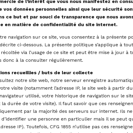
mercie de l’intérêt que vous nous manifestez en consul
de vos données personnelles ainsi que leur sécurité so
dans ce but et par souci de transparence que nous avons
e en matière de confidentialité du site internet.
re navigation sur ce site, vous consentez à la présente p
 décrite ci-dessous. La présente politique s’applique à to
 récoltée via l’usage de ce site et peut être mise à jour à
s donc à la consulter régulièrement.
ons recueillies / buts de leur collecte
ultez notre site web, notre serveur enregistre automati
otre visite (notamment l’adresse IP, le site web à partir 
 navigateur utilisé, votre historique de navigation sur le si
 la durée de votre visite). Il faut savoir que ces renseign
iquement par la majorité des serveurs sur internet. Ils n
’identifier une personne en particulier mais il se peut qu
adresse IP). Toutefois, CFG 1855 n’utilise pas ces renseig