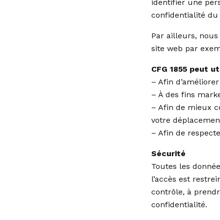
identifier une per
confidentialité du 
Par ailleurs, nou
site web par exem
CFG 1855 peut uti
– Afin d’améliore
– À des fins marke
– Afin de mieux co
votre déplacement 
– Afin de respecte
Sécurité
Toutes les donnée
l’accès est restre
contrôle, à prend
confidentialité.