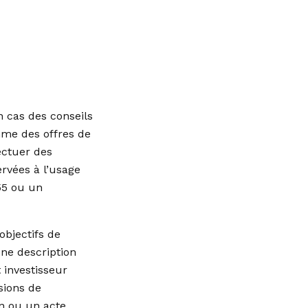
 cas des conseils
me des offres de
ectuer des
ervées à l’usage
855 ou un
objectifs de
une description
 investisseur
sions de
on ou un acte