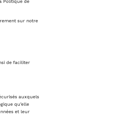
a Politique de
irement sur notre
i de faciliter
sécurisés auxquels
ogique qu’elle
onnées et leur