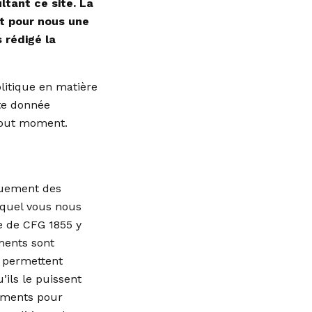
tant ce site. La
nt pour nous une
 rédigé la
olitique en matière
ute donnée
 tout moment.
quement des
duquel vous nous
te de CFG 1855 y
ements sont
e permettent
’ils le puissent
nements pour