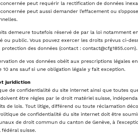
concernée peut requérir la rectification de données inexa
concernée peut aussi demander l’effacement ou s’oppose
nelles.
oits demeure toutefois réservé de par la loi notamment en
é ou public. Vous pouvez exercer les droits prévus ci-des
a protection des données (contact : contact@cfg1855.com).
rvation de vos données obéit aux prescriptions légales en 
0 ans sauf si une obligation légale y fait exception.
t juridiction
que de confidentialité du site internet ainsi que toutes q
i doivent être régies par le droit matériel suisse, indépe
its de lois. Tout litige, différend ou toute réclamation déc
olitique de confidentialité du site internet doit être sou
bunaux de droit commun du canton de Genève, à l’excepti
 fédéral suisse.