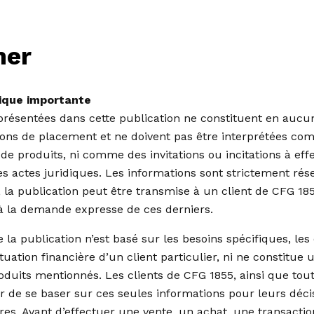
mer
dique importante
présentées dans cette publication ne constituent en aucun
ns de placement et ne doivent pas être interprétées com
de produits, ni comme des invitations ou incitations à eff
s actes juridiques. Les informations sont strictement rés
s, la publication peut être transmise à un client de CFG 1
s à la demande expresse de ces derniers.
a publication n’est basé sur les besoins spécifiques, les 
tuation financière d’un client particulier, ni ne constitue 
oduits mentionnés. Les clients de CFG 1855, ainsi que tout
ter de se baser sur ces seules informations pour leurs déci
es. Avant d’effectuer une vente, un achat, une transacti