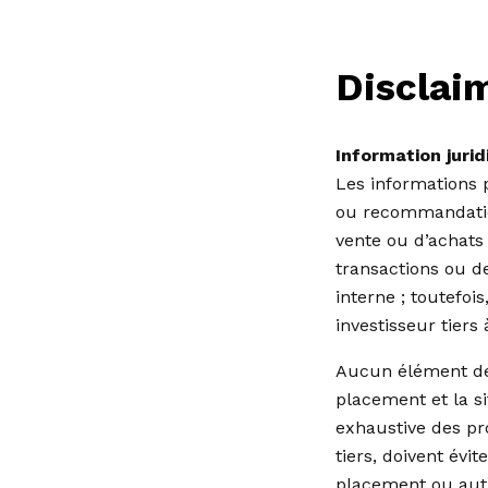
Disclai
Information juri
Les informations 
ou recommandatio
vente ou d’achats 
transactions ou de
interne ; toutefoi
investisseur tier
Aucun élément de l
placement et la si
exhaustive des pr
tiers, doivent évi
placement ou autr