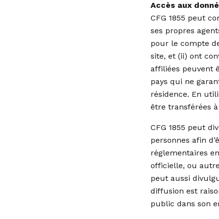
Accès aux donné
CFG 1855 peut co
ses propres agents
pour le compte de
site, et (ii) ont c
affiliées peuvent 
pays qui ne garant
résidence. En uti
être transférées à 
CFG 1855 peut div
personnes afin d’ê
réglementaires en
officielle, ou aut
peut aussi divulg
diffusion est rai
public dans son 